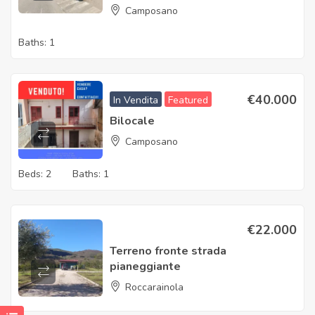
Camposano
Baths:
1
€
40.000
In Vendita
Featured
Bilocale
Camposano
Beds:
2
Baths:
1
€
22.000
Terreno fronte strada
pianeggiante
Roccarainola